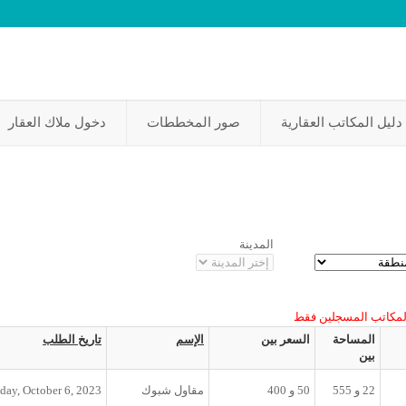
دليل المكاتب العقارية
صور المخططات
دخول ملاك العقار
المدينة
لمكاتب المسجلين فقط
المساحة
السعر بين
الإسم
تاريخ الطلب
بين
22
و
555
50
و
400
مقاول شبوك
iday, October 6, 2023