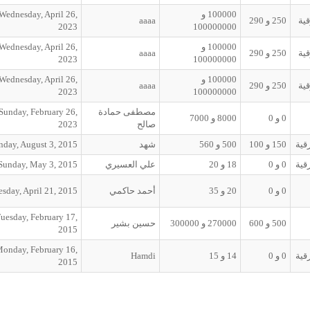
100000
و
Wednesday, April 26,
ية
250
و
290
aaaa
2023
100000000
100000
و
Wednesday, April 26,
ية
250
و
290
aaaa
2023
100000000
100000
و
Wednesday, April 26,
ية
250
و
290
aaaa
2023
100000000
مصطفى حمادة
Sunday, February 26,
0
و
0
8000
و
7000
صالح
2023
قية
150
و
100
500
و
560
شهد
day, August 3, 2015
قية
0
و
0
18
و
20
علي العسيري
Sunday, May 3, 2015
0
و
0
20
و
35
أحمد حاكمي
sday, April 21, 2015
uesday, February 17,
500
و
600
270000
و
300000
حسين بشير
2015
onday, February 16,
قية
0
و
0
14
و
15
Hamdi
2015