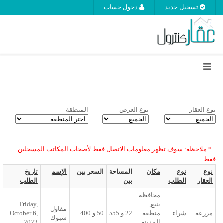
دخول حساب
نوع العرض
المنطقة
المدينة
ر معلومات الاتصال فقط لأصحاب المكاتب المسجلين
كان
المساحة
السعر بين
الإسم
تاريخ
بين
الطلب
حافظة
نبع,
Friday,
مقاول
نطقة
22
و
555
50
و
400
October 6,
شبوك
لمدينة
2023