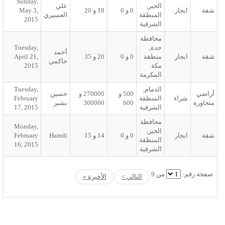
Sunday,
لخبر,
علي
0
و
0
18
و
20
May 3,
لمنطقة
العسيري
2015
لشرقية
حافظة
دة,
Tuesday,
أحمد
نطقة
0
و
0
20
و
35
April 21,
حاكمي
كة
2015
لمكرمة
لدمام,
Tuesday,
500
و
270000
و
حسين
لمنطقة
February
600
300000
بشير
لشرقية
17, 2015
حافظة
Monday,
لخبر,
0
و
0
14
و
15
Hamdi
February
لمنطقة
16, 2015
لشرقية
 9
التالي >
الأخيرة »