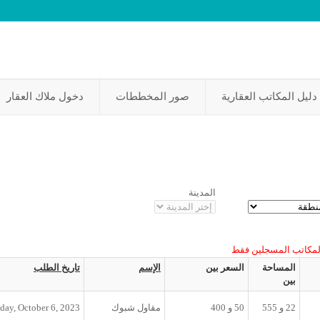
دليل المكاتب العقارية
صور المخططات
دخول ملاك العقار
المدينة
لمكاتب المسجلين فقط
المساحة
السعر بين
الإسم
تاريخ الطلب
بين
22
و
555
50
و
400
مقاول شبوك
iday, October 6, 2023