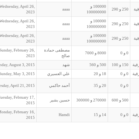
100000
و
Wednesday, April 26,
ية
250
و
290
aaaa
2023
100000000
100000
و
Wednesday, April 26,
ية
250
و
290
aaaa
2023
100000000
100000
و
Wednesday, April 26,
ية
250
و
290
aaaa
2023
100000000
مصطفى حمادة
Sunday, February 26,
0
و
0
8000
و
7000
صالح
2023
قية
150
و
100
500
و
560
شهد
day, August 3, 2015
قية
0
و
0
18
و
20
علي العسيري
Sunday, May 3, 2015
0
و
0
20
و
35
أحمد حاكمي
sday, April 21, 2015
uesday, February 17,
500
و
600
270000
و
300000
حسين بشير
2015
onday, February 16,
قية
0
و
0
14
و
15
Hamdi
2015