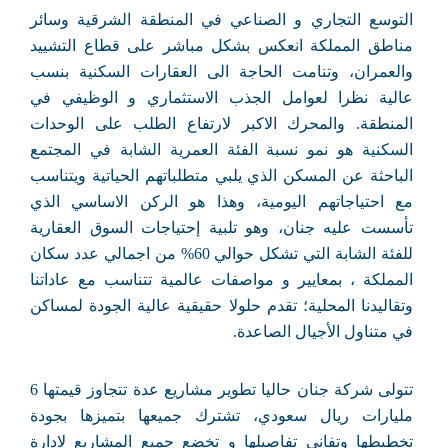
التوسع التجاري و الصناعي في المنطقة الشرقية وسائر
مناطق المملكة انعكس بشكل مباشر على قطاع التشييد
والعمران، وتنامت الحاجة الى العقارات السكنية بنسب
عالية نظرا لعوامل الجذب الاستثماري و الوظيفي في
المنطقة. والمحرك الاكبر لارتفاع الطلب على الوحدات
السكنية هو نمو نسبة الفئة العمرية الشابة في المجتمع
الباحثة عن المسكن الذي يلبي متطلباتهم الحياتية ويتناسب
مع احتياجاتهم اليومية، وهذا هو الركن الاساسي الذي
تأسست عليه جنان، وهو تلبية إحتياجات السوق العقارية
للفئة الشابة التي تشكل حوالي 60% من اجمالي عدد سكان
المملكة ، بمعايير و مواصفات عالمية تتناسب مع عاداتنا
وتقاليدنا المحلية؛ تقدم حلولا حقيقية عالية الجودة لمساكن
في متناول الأجيال الصاعدة.
تتولى شركة جنان حاليا تطوير مشاريع عدة تتجاوز قيمتها 6
مليارات ريال سعودي، تشترك جميعها بتميزها بجودة
تخطيطها وتفاني تفاصيلها و تخضع جميع المشاريع لادارة